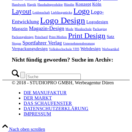
Konzept
Köln
Handwerk
Haptik
Haushaltsprodukte
Hündin
Logo
Layout
Logo-
Leidenschaft
Lieblingsstücke
Logo Design
Entwicklung
Logodesign
Magazin-Design
Magazin
Mode
Musikschule
Packaging
Print Design
Satz
Packungsdesign
Peischard
Print-Medien
Sportfahrer Verlag
Slogan
Unternehmensberatung
Verpackungsdesign
Webdesign
Volkshochschule VHS
Werbeartikel
Nicht fündig geworden? Suche im Archiv:
© 2018 - STUDIOPRO GMBH, Werbeagentur Düren
DIE MANUFAKTUR
DER MARKT
DAS SCHAUFENSTER
DATENSCHUTZERKLÄRUNG
IMPRESSUM
Nach oben scrollen