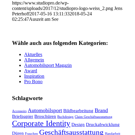
https://www.studiopro.de/wp-
content/uploads/2017/12/studiopro-logo-weiss_2.png
Jens
Peterhoff
2017-05-16 13:11:33
2018-05-24
02:25:47
Auszeit am See
Wähle auch aus folgenden Kategorien:
Aktuelles
Allgemein
Automobilsport Magazin
Award
Inspiration
Pro Bono
Schlagworte
Automobilsport
Brand
Bildbearbeitung
Accessoirs
Briefpapier
Broschüren
Buchdesign
Claim Geschäftsausstattung
Corporate Identity
Design
Druckabwicklung
Geschäftsausstattung
Düren
Frauchen
Handarbeit