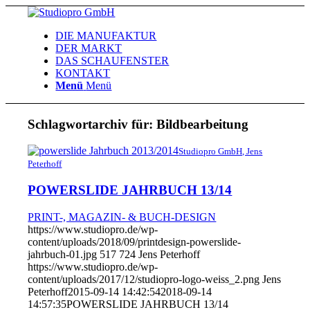
DIE MANUFAKTUR
DER MARKT
DAS SCHAUFENSTER
KONTAKT
Menü
Menü
Schlagwortarchiv für:
Bildbearbeitung
Studiopro GmbH, Jens
Peterhoff
POWERSLIDE JAHRBUCH 13/14
PRINT-, MAGAZIN- & BUCH-DESIGN
https://www.studiopro.de/wp-
content/uploads/2018/09/printdesign-powerslide-
jahrbuch-01.jpg
517
724
Jens Peterhoff
https://www.studiopro.de/wp-
content/uploads/2017/12/studiopro-logo-weiss_2.png
Jens
Peterhoff
2015-09-14 14:42:54
2018-09-14
14:57:35
POWERSLIDE JAHRBUCH 13/14