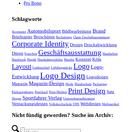
Pro Bono
Schlagworte
Automobilsport
Brand
Bildbearbeitung
Accessoirs
Briefpapier
Broschüren
Buchdesign
Claim Geschäftsausstattung
Corporate Identity
Design
Druckabwicklung
Geschäftsausstattung
Düren
Frauchen
Handarbeit
Konzept
Köln
Handwerk
Haptik
Haushaltsprodukte
Hündin
Logo
Layout
Logo-
Leidenschaft
Lieblingsstücke
Logo Design
Entwicklung
Logodesign
Magazin-Design
Magazin
Mode
Musikschule
Packaging
Print Design
Satz
Packungsdesign
Peischard
Print-Medien
Sportfahrer Verlag
Slogan
Unternehmensberatung
Verpackungsdesign
Webdesign
Volkshochschule VHS
Werbeartikel
Nicht fündig geworden? Suche im Archiv: