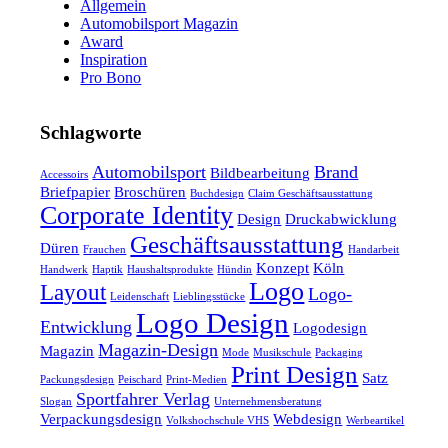
Allgemein
Automobilsport Magazin
Award
Inspiration
Pro Bono
Schlagworte
Automobilsport
Brand
Bildbearbeitung
Accessoirs
Briefpapier
Broschüren
Buchdesign
Claim Geschäftsausstattung
Corporate Identity
Design
Druckabwicklung
Geschäftsausstattung
Düren
Frauchen
Handarbeit
Konzept
Köln
Handwerk
Haptik
Haushaltsprodukte
Hündin
Logo
Layout
Logo-
Leidenschaft
Lieblingsstücke
Logo Design
Entwicklung
Logodesign
Magazin-Design
Magazin
Mode
Musikschule
Packaging
Print Design
Satz
Packungsdesign
Peischard
Print-Medien
Sportfahrer Verlag
Slogan
Unternehmensberatung
Verpackungsdesign
Webdesign
Volkshochschule VHS
Werbeartikel