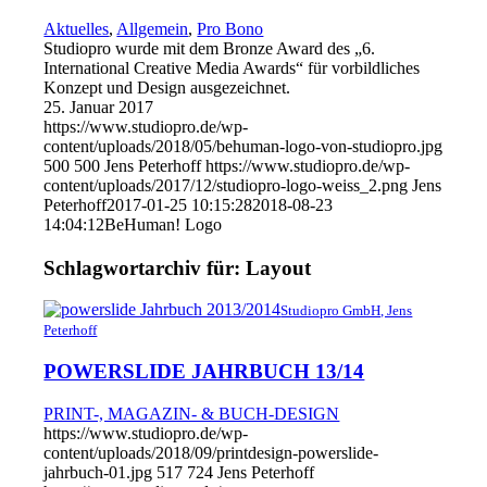
Aktuelles
,
Allgemein
,
Pro Bono
Studiopro wurde mit dem Bronze Award des „6.
International Creative Media Awards“ für vorbildliches
Konzept und Design ausgezeichnet.
25. Januar 2017
https://www.studiopro.de/wp-
content/uploads/2018/05/behuman-logo-von-studiopro.jpg
500
500
Jens Peterhoff
https://www.studiopro.de/wp-
content/uploads/2017/12/studiopro-logo-weiss_2.png
Jens
Peterhoff
2017-01-25 10:15:28
2018-08-23
14:04:12
BeHuman! Logo
Schlagwortarchiv für:
Layout
Studiopro GmbH, Jens
Peterhoff
POWERSLIDE JAHRBUCH 13/14
PRINT-, MAGAZIN- & BUCH-DESIGN
https://www.studiopro.de/wp-
content/uploads/2018/09/printdesign-powerslide-
jahrbuch-01.jpg
517
724
Jens Peterhoff