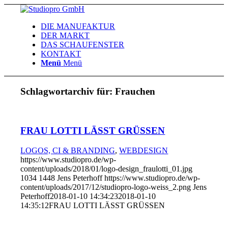
DIE MANUFAKTUR
DER MARKT
DAS SCHAUFENSTER
KONTAKT
Menü
Menü
Schlagwortarchiv für:
Frauchen
FRAU LOTTI LÄSST GRÜSSEN
LOGOS, CI & BRANDING
,
WEBDESIGN
https://www.studiopro.de/wp-
content/uploads/2018/01/logo-design_fraulotti_01.jpg
1034
1448
Jens Peterhoff
https://www.studiopro.de/wp-
content/uploads/2017/12/studiopro-logo-weiss_2.png
Jens
Peterhoff
2018-01-10 14:34:23
2018-01-10
14:35:12
FRAU LOTTI LÄSST GRÜSSEN