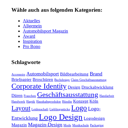
Wähle auch aus folgenden Kategorien:
Aktuelles
Allgemein
Automobilsport Magazin
Award
Inspiration
Pro Bono
Schlagworte
Automobilsport
Brand
Bildbearbeitung
Accessoirs
Briefpapier
Broschüren
Buchdesign
Claim Geschäftsausstattung
Corporate Identity
Design
Druckabwicklung
Geschäftsausstattung
Düren
Frauchen
Handarbeit
Konzept
Köln
Handwerk
Haptik
Haushaltsprodukte
Hündin
Logo
Layout
Logo-
Leidenschaft
Lieblingsstücke
Logo Design
Entwicklung
Logodesign
Magazin-Design
Magazin
Mode
Musikschule
Packaging