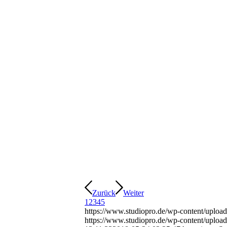
Zurück
Weiter
1
2
3
4
5
https://www.studiopro.de/wp-content/upload
https://www.studiopro.de/wp-content/uploa