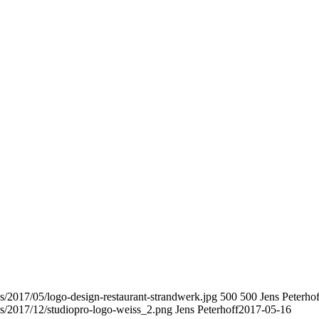
s/2017/05/logo-design-restaurant-strandwerk.jpg
500
500
Jens Peterhof
ds/2017/12/studiopro-logo-weiss_2.png
Jens Peterhoff
2017-05-16