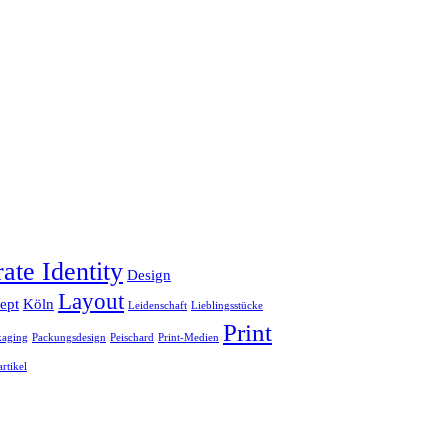
ate Identity
Design
Layout
ept
Köln
Leidenschaft
Lieblingsstücke
Print
kaging
Packungsdesign
Peischard
Print-Medien
rtikel