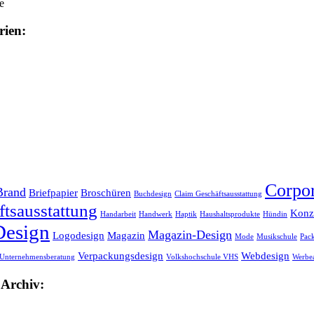
e
rien:
Corpor
Brand
Briefpapier
Broschüren
Buchdesign
Claim Geschäftsausstattung
tsausstattung
Konz
Handarbeit
Handwerk
Haptik
Haushaltsprodukte
Hündin
Design
Magazin-Design
Logodesign
Magazin
Mode
Musikschule
Pac
Verpackungsdesign
Webdesign
Unternehmensberatung
Volkshochschule VHS
Werbea
 Archiv: