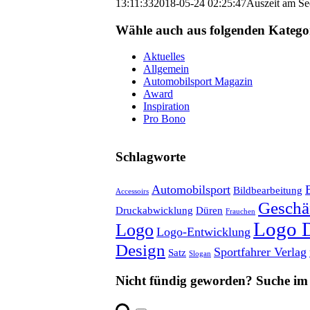
13:11:33
2018-05-24 02:25:47
Auszeit am Se
Wähle auch aus folgenden Katego
Aktuelles
Allgemein
Automobilsport Magazin
Award
Inspiration
Pro Bono
Schlagworte
Automobilsport
Bildbearbeitung
Accessoirs
Geschäf
Druckabwicklung
Düren
Frauchen
Logo 
Logo
Logo-Entwicklung
Design
Sportfahrer Verlag
Satz
Slogan
Nicht fündig geworden? Suche im