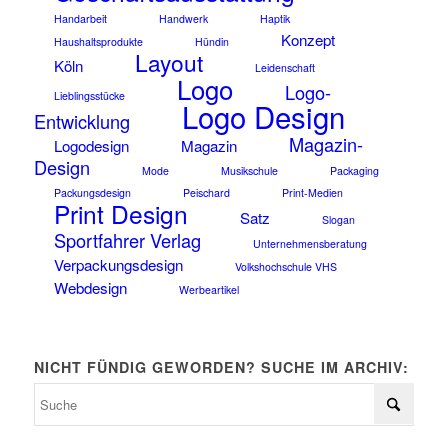
Handarbeit
Handwerk
Haptik
Konzept
Haushaltsprodukte
Hündin
Layout
Köln
Leidenschaft
Logo
Logo-
Lieblingsstücke
Logo Design
Entwicklung
Magazin-
Logodesign
Magazin
Design
Mode
Musikschule
Packaging
Packungsdesign
Peischard
Print-Medien
Print Design
Satz
Slogan
Sportfahrer Verlag
Unternehmensberatung
Verpackungsdesign
Volkshochschule VHS
Webdesign
Werbeartikel
NICHT FÜNDIG GEWORDEN? SUCHE IM ARCHIV: