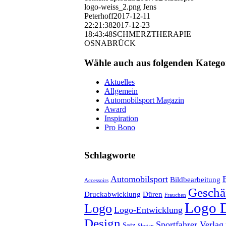
logo-weiss_2.png
Jens
Peterhoff
2017-12-11
22:21:38
2017-12-23
18:43:48
SCHMERZTHERAPIE
OSNABRÜCK
Wähle auch aus folgenden Katego
Aktuelles
Allgemein
Automobilsport Magazin
Award
Inspiration
Pro Bono
Schlagworte
Automobilsport
Bildbearbeitung
Accessoirs
Geschäf
Druckabwicklung
Düren
Frauchen
Logo 
Logo
Logo-Entwicklung
Design
Sportfahrer Verlag
Satz
Slogan