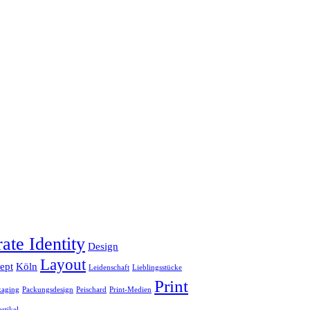
ate Identity
Design
Layout
ept
Köln
Leidenschaft
Lieblingsstücke
Print
kaging
Packungsdesign
Peischard
Print-Medien
rtikel