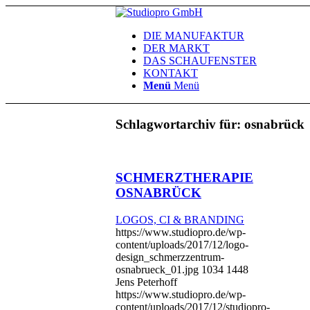
DIE MANUFAKTUR
DER MARKT
DAS SCHAUFENSTER
KONTAKT
Menü
Menü
Schlagwortarchiv für:
osnabrück
SCHMERZTHERAPIE
OSNABRÜCK
LOGOS, CI & BRANDING
https://www.studiopro.de/wp-
content/uploads/2017/12/logo-
design_schmerzzentrum-
osnabrueck_01.jpg
1034
1448
Jens Peterhoff
https://www.studiopro.de/wp-
content/uploads/2017/12/studiopro-