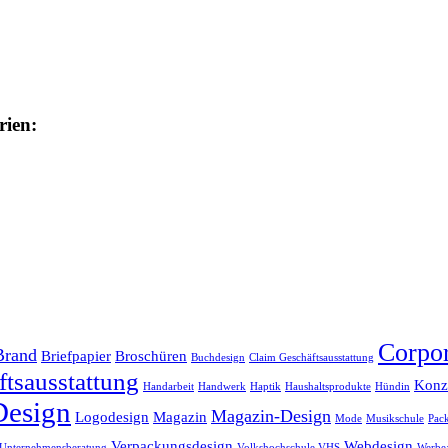
rien:
Corpor
Brand
Briefpapier
Broschüren
Buchdesign
Claim Geschäftsausstattung
tsausstattung
Konz
Handarbeit
Handwerk
Haptik
Haushaltsprodukte
Hündin
Design
Magazin-Design
Logodesign
Magazin
Mode
Musikschule
Pac
Verpackungsdesign
Webdesign
Unternehmensberatung
Volkshochschule VHS
Werbea