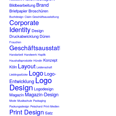
Brand
Bildbearbeitung
Briefpapier
Broschüren
Buchdesign
Claim Geschäftsausstattung
Corporate
Identity
Design
Druckabwicklung
Düren
Frauchen
Geschäftsausstattung
Handarbeit
Handwerk
Haptik
Konzept
Haushaltsprodukte
Hündin
Layout
Köln
Leidenschaft
Logo
Logo-
Lieblingsstücke
Logo
Entwicklung
Design
Logodesign
Magazin-Design
Magazin
Mode
Musikschule
Packaging
Packungsdesign
Peischard
Print-Medien
Print Design
Satz