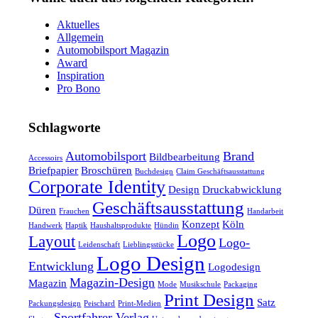
Aktuelles
Allgemein
Automobilsport Magazin
Award
Inspiration
Pro Bono
Schlagworte
Automobilsport
Brand
Bildbearbeitung
Accessoirs
Briefpapier
Broschüren
Buchdesign
Claim Geschäftsausstattung
Corporate Identity
Design
Druckabwicklung
Geschäftsausstattung
Düren
Frauchen
Handarbeit
Konzept
Köln
Handwerk
Haptik
Haushaltsprodukte
Hündin
Logo
Layout
Logo-
Leidenschaft
Lieblingsstücke
Logo Design
Entwicklung
Logodesign
Magazin-Design
Magazin
Mode
Musikschule
Packaging
Print Design
Satz
Packungsdesign
Peischard
Print-Medien
Sportfahrer Verlag