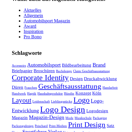
Aktuelles
Allgemein
Automobilsport Magazin
Award
Inspiration
Pro Bono
Schlagworte
Automobilsport
Brand
Bildbearbeitung
Accessoirs
Briefpapier
Broschüren
Buchdesign
Claim Geschäftsausstattung
Corporate Identity
Design
Druckabwicklung
Geschäftsausstattung
Düren
Frauchen
Handarbeit
Konzept
Köln
Handwerk
Haptik
Haushaltsprodukte
Hündin
Logo
Layout
Logo-
Leidenschaft
Lieblingsstücke
Logo Design
Entwicklung
Logodesign
Magazin-Design
Magazin
Mode
Musikschule
Packaging
Print Design
Satz
Packungsdesign
Peischard
Print-Medien
Sportfahrer Verlag