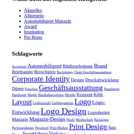
Aktuelles
Allgemein
Automobilsport Magazin
Award
Inspiration
Pro Bono
Schlagworte
Automobilsport
Brand
Bildbearbeitung
Accessoirs
Briefpapier
Broschüren
Buchdesign
Claim Geschäftsausstattung
Corporate Identity
Design
Druckabwicklung
Geschäftsausstattung
Düren
Frauchen
Handarbeit
Konzept
Köln
Handwerk
Haptik
Haushaltsprodukte
Hündin
Logo
Layout
Logo-
Leidenschaft
Lieblingsstücke
Logo Design
Entwicklung
Logodesign
Magazin-Design
Magazin
Mode
Musikschule
Packaging
Print Design
Satz
Packungsdesign
Peischard
Print-Medien
Sportfahrer Verlag