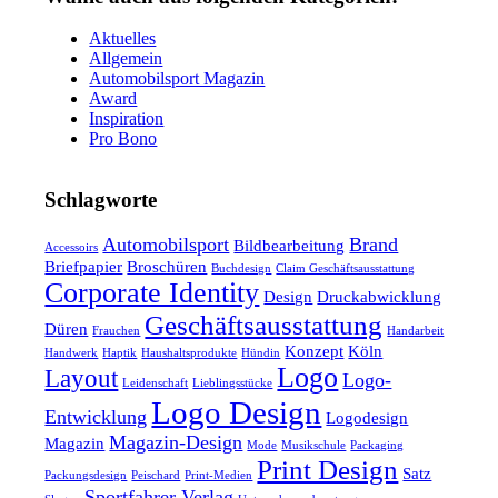
Aktuelles
Allgemein
Automobilsport Magazin
Award
Inspiration
Pro Bono
Schlagworte
Automobilsport
Brand
Bildbearbeitung
Accessoirs
Briefpapier
Broschüren
Buchdesign
Claim Geschäftsausstattung
Corporate Identity
Design
Druckabwicklung
Geschäftsausstattung
Düren
Frauchen
Handarbeit
Konzept
Köln
Handwerk
Haptik
Haushaltsprodukte
Hündin
Logo
Layout
Logo-
Leidenschaft
Lieblingsstücke
Logo Design
Entwicklung
Logodesign
Magazin-Design
Magazin
Mode
Musikschule
Packaging
Print Design
Satz
Packungsdesign
Peischard
Print-Medien
Sportfahrer Verlag