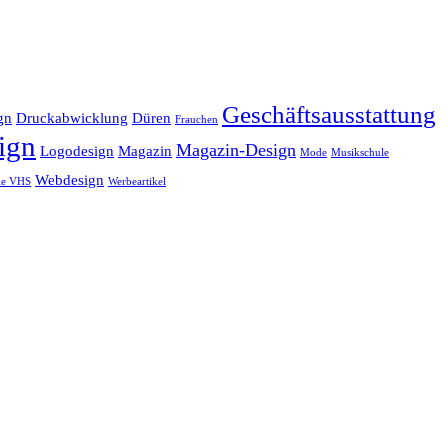
Geschäftsausstattung
gn
Druckabwicklung
Düren
Frauchen
ign
Magazin-Design
Logodesign
Magazin
Mode
Musikschule
Webdesign
le VHS
Werbeartikel