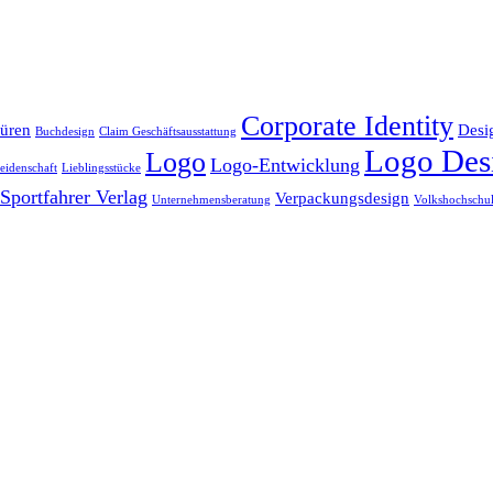
Corporate Identity
üren
Desi
Buchdesign
Claim Geschäftsausstattung
Logo Des
Logo
Logo-Entwicklung
eidenschaft
Lieblingsstücke
Sportfahrer Verlag
Verpackungsdesign
Unternehmensberatung
Volkshochschu