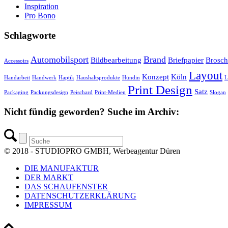
Inspiration
Pro Bono
Schlagworte
Automobilsport
Brand
Bildbearbeitung
Briefpapier
Brosch
Accessoirs
Layout
Konzept
Köln
Handarbeit
Handwerk
Haptik
Haushaltsprodukte
Hündin
L
Print Design
Satz
Packaging
Packungsdesign
Peischard
Print-Medien
Slogan
Nicht fündig geworden? Suche im Archiv:
© 2018 - STUDIOPRO GMBH, Werbeagentur Düren
DIE MANUFAKTUR
DER MARKT
DAS SCHAUFENSTER
DATENSCHUTZERKLÄRUNG
IMPRESSUM