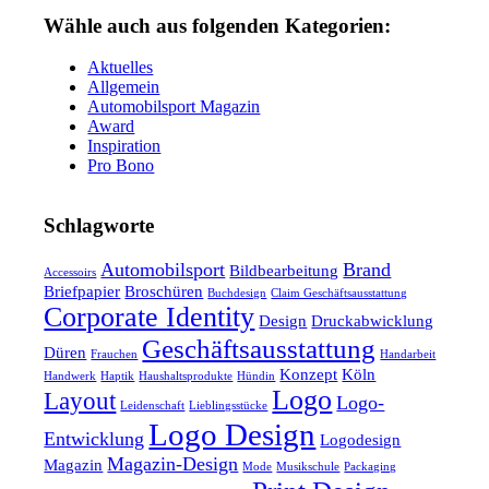
Wähle auch aus folgenden Kategorien:
Aktuelles
Allgemein
Automobilsport Magazin
Award
Inspiration
Pro Bono
Schlagworte
Automobilsport
Brand
Bildbearbeitung
Accessoirs
Briefpapier
Broschüren
Buchdesign
Claim Geschäftsausstattung
Corporate Identity
Design
Druckabwicklung
Geschäftsausstattung
Düren
Frauchen
Handarbeit
Konzept
Köln
Handwerk
Haptik
Haushaltsprodukte
Hündin
Logo
Layout
Logo-
Leidenschaft
Lieblingsstücke
Logo Design
Entwicklung
Logodesign
Magazin-Design
Magazin
Mode
Musikschule
Packaging