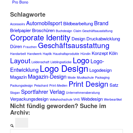
Pro Bono
Schlagworte
Automobilsport
Brand
Bildbearbeitung
Accessoirs
Briefpapier
Broschüren
Buchdesign
Claim Geschäftsausstattung
Corporate Identity
Design
Druckabwicklung
Geschäftsausstattung
Düren
Frauchen
Konzept
Köln
Handarbeit
Handwerk
Haptik
Haushaltsprodukte
Hündin
Logo
Layout
Logo-
Leidenschaft
Lieblingsstücke
Logo Design
Entwicklung
Logodesign
Magazin-Design
Magazin
Mode
Musikschule
Packaging
Print Design
Satz
Packungsdesign
Peischard
Print-Medien
Sportfahrer Verlag
Slogan
Unternehmensberatung
Verpackungsdesign
Webdesign
Volkshochschule VHS
Werbeartikel
Nicht fündig geworden? Suche im
Archiv: