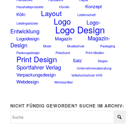
Konzept
Haushaltsprodukte
Hündin
Layout
Köln
Leidenschaft
Logo
Logo-
Lieblingsstücke
Logo Design
Entwicklung
Magazin-
Logodesign
Magazin
Design
Mode
Musikschule
Packaging
Packungsdesign
Peischard
Print-Medien
Print Design
Satz
Slogan
Sportfahrer Verlag
Unternehmensberatung
Verpackungsdesign
Volkshochschule VHS
Webdesign
Werbeartikel
NICHT FÜNDIG GEWORDEN? SUCHE IM ARCHIV: