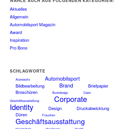
WÄHLE AUCH AUS FOLGENDEN KATEGORIEN:
Aktuelles
Allgemein
Automobilsport Magazin
Award
Inspiration
Pro Bono
SCHLAGWORTE
Automobilsport
Accessoirs
Brand
Bildbearbeitung
Briefpapier
Broschüren
Buchdesign
Claim
Corporate
Geschäftsausstattung
Identity
Design
Druckabwicklung
Düren
Frauchen
Geschäftsausstattung
Handarbeit
Handwerk
Haptik