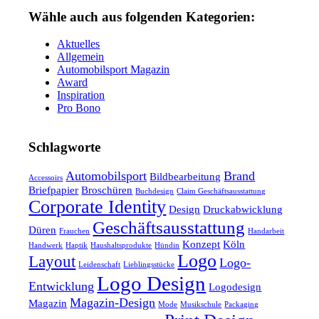
Wähle auch aus folgenden Kategorien:
Aktuelles
Allgemein
Automobilsport Magazin
Award
Inspiration
Pro Bono
Schlagworte
Automobilsport
Brand
Bildbearbeitung
Accessoirs
Briefpapier
Broschüren
Buchdesign
Claim Geschäftsausstattung
Corporate Identity
Design
Druckabwicklung
Geschäftsausstattung
Düren
Frauchen
Handarbeit
Konzept
Köln
Handwerk
Haptik
Haushaltsprodukte
Hündin
Logo
Layout
Logo-
Leidenschaft
Lieblingsstücke
Logo Design
Entwicklung
Logodesign
Magazin-Design
Magazin
Mode
Musikschule
Packaging