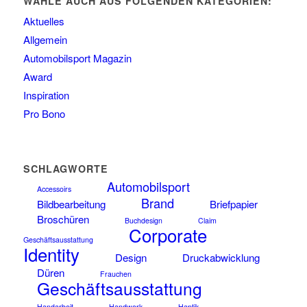
WÄHLE AUCH AUS FOLGENDEN KATEGORIEN:
Aktuelles
Allgemein
Automobilsport Magazin
Award
Inspiration
Pro Bono
SCHLAGWORTE
Automobilsport
Accessoirs
Brand
Bildbearbeitung
Briefpapier
Broschüren
Buchdesign
Claim
Corporate
Geschäftsausstattung
Identity
Design
Druckabwicklung
Düren
Frauchen
Geschäftsausstattung
Handarbeit
Handwerk
Haptik