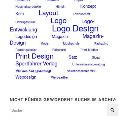
Konzept
Haushaltsprodukte
Hündin
Layout
Köln
Leidenschaft
Logo
Logo-
Lieblingsstücke
Logo Design
Entwicklung
Magazin-
Logodesign
Magazin
Design
Mode
Musikschule
Packaging
Packungsdesign
Peischard
Print-Medien
Print Design
Satz
Slogan
Sportfahrer Verlag
Unternehmensberatung
Verpackungsdesign
Volkshochschule VHS
Webdesign
Werbeartikel
NICHT FÜNDIG GEWORDEN? SUCHE IM ARCHIV: