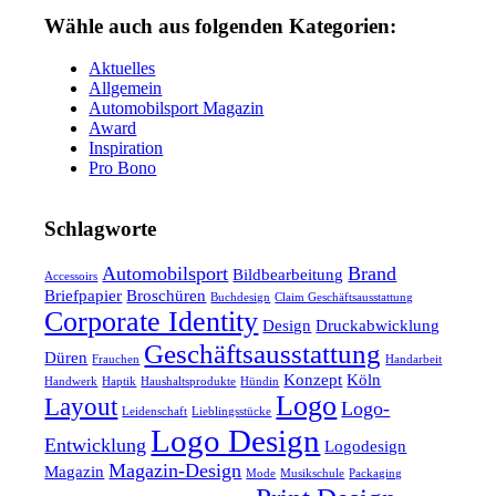
Wähle auch aus folgenden Kategorien:
Aktuelles
Allgemein
Automobilsport Magazin
Award
Inspiration
Pro Bono
Schlagworte
Automobilsport
Brand
Bildbearbeitung
Accessoirs
Briefpapier
Broschüren
Buchdesign
Claim Geschäftsausstattung
Corporate Identity
Design
Druckabwicklung
Geschäftsausstattung
Düren
Frauchen
Handarbeit
Konzept
Köln
Handwerk
Haptik
Haushaltsprodukte
Hündin
Logo
Layout
Logo-
Leidenschaft
Lieblingsstücke
Logo Design
Entwicklung
Logodesign
Magazin-Design
Magazin
Mode
Musikschule
Packaging