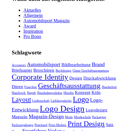
Aktuelles
Allgemein
Automobilsport Magazin
Award
Inspiration
Pro Bono
Schlagworte
Automobilsport
Brand
Bildbearbeitung
Accessoirs
Briefpapier
Broschüren
Buchdesign
Claim Geschäftsausstattung
Corporate Identity
Design
Druckabwicklung
Geschäftsausstattung
Düren
Frauchen
Handarbeit
Konzept
Köln
Handwerk
Haptik
Haushaltsprodukte
Hündin
Logo
Layout
Logo-
Leidenschaft
Lieblingsstücke
Logo Design
Entwicklung
Logodesign
Magazin-Design
Magazin
Mode
Musikschule
Packaging
Print Design
Satz
Packungsdesign
Peischard
Print-Medien
Sportfahrer Verlag