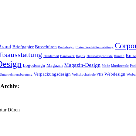
Corpor
Brand
Briefpapier
Broschüren
Buchdesign
Claim Geschäftsausstattung
tsausstattung
Konz
Handarbeit
Handwerk
Haptik
Haushaltsprodukte
Hündin
Design
Magazin-Design
Logodesign
Magazin
Mode
Musikschule
Pac
Verpackungsdesign
Webdesign
Unternehmensberatung
Volkshochschule VHS
Werbea
 Archiv:
tur Düren