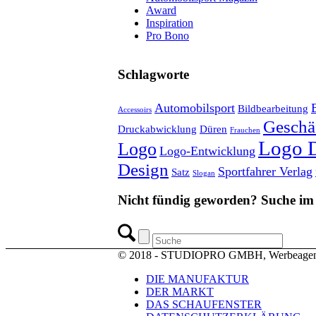
Award
Inspiration
Pro Bono
Schlagworte
Automobilsport
Bildbearbeitung
Accessoirs
Geschäf
Druckabwicklung
Düren
Frauchen
Logo 
Logo
Logo-Entwicklung
Design
Sportfahrer Verlag
Satz
Slogan
Nicht fündig geworden? Suche im
© 2018 - STUDIOPRO GMBH, Werbeagen
DIE MANUFAKTUR
DER MARKT
DAS SCHAUFENSTER