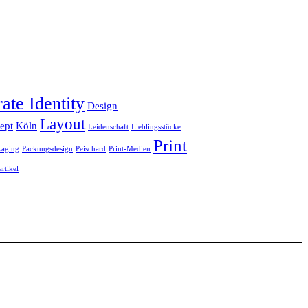
ate Identity
Design
Layout
ept
Köln
Leidenschaft
Lieblingsstücke
Print
kaging
Packungsdesign
Peischard
Print-Medien
rtikel