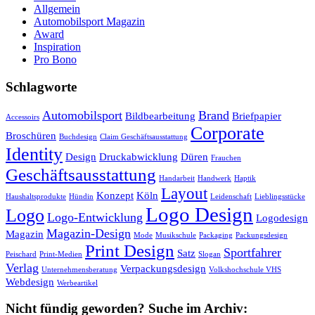
Allgemein
Automobilsport Magazin
Award
Inspiration
Pro Bono
Schlagworte
Automobilsport
Brand
Bildbearbeitung
Briefpapier
Accessoirs
Corporate
Broschüren
Buchdesign
Claim Geschäftsausstattung
Identity
Design
Druckabwicklung
Düren
Frauchen
Geschäftsausstattung
Handarbeit
Handwerk
Haptik
Layout
Konzept
Köln
Haushaltsprodukte
Hündin
Leidenschaft
Lieblingsstücke
Logo Design
Logo
Logo-Entwicklung
Logodesign
Magazin-Design
Magazin
Mode
Musikschule
Packaging
Packungsdesign
Print Design
Sportfahrer
Satz
Peischard
Print-Medien
Slogan
Verlag
Verpackungsdesign
Unternehmensberatung
Volkshochschule VHS
Webdesign
Werbeartikel
Nicht fündig geworden? Suche im Archiv: