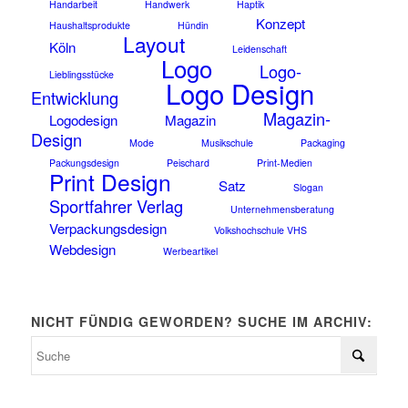
Handarbeit
Handwerk
Haptik
Konzept
Haushaltsprodukte
Hündin
Layout
Köln
Leidenschaft
Logo
Logo-
Lieblingsstücke
Logo Design
Entwicklung
Magazin-
Logodesign
Magazin
Design
Mode
Musikschule
Packaging
Packungsdesign
Peischard
Print-Medien
Print Design
Satz
Slogan
Sportfahrer Verlag
Unternehmensberatung
Verpackungsdesign
Volkshochschule VHS
Webdesign
Werbeartikel
NICHT FÜNDIG GEWORDEN? SUCHE IM ARCHIV: