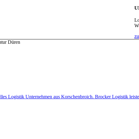
U
Lo
We
zu
tur Düren