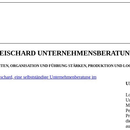
EISCHARD UNTERNEHMENSBERATU
TEN, ORGANISATION UND FÜHRUNG STÄRKEN, PRODUKTION UND LO
schard, eine selbstständige Unternehmenberatung im
U
Lo
Un
Mi
Pe
Pr
di
au